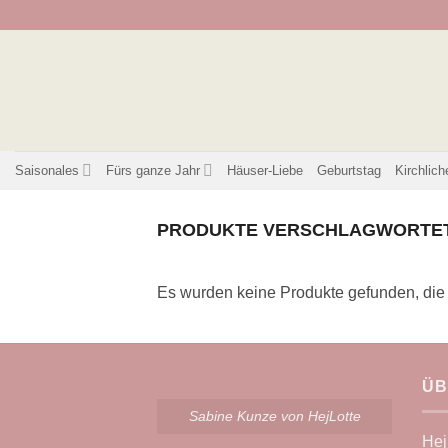
Zum
Inhalt
springen
Saisonales
Fürs ganze Jahr
Häuser-Liebe
Geburtstag
Kirchlich
PRODUKTE VERSCHLAGWORTET
Es wurden keine Produkte gefunden, die
ÜB
Sabine Kunze von HejLotte
Hej