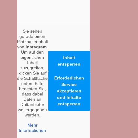
Sie sehen
gerade einen
Platzhalterinhalt
von
Instagram
.
Um auf den
eigentlichen
Inhalt
Inhalt
entsperren
zuzugreifen,
klicken Sie auf
Erforderlichen
die Schaltfläche
unten. Bitte
Service
beachten Sie,
akzeptieren
dass dabei
und Inhalte
Daten an
entsperren
Drittanbieter
weitergegeben
werden.
Mehr
Informationen