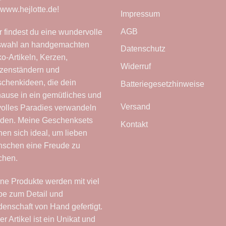
www.hejlotte.de
!
Impressum
AGB
r findest du eine wundervolle
wahl an handgemachten
Datenschutz
o-Artikeln, Kerzen,
Widerruf
zenständern und
chenkideen, die dein
Batteriegesetzhinweise
ause in ein gemütliches und
Versand
lvolles Paradies verwandeln
den. Meine Geschenksets
Kontakt
nen sich ideal, um lieben
schen eine Freude zu
chen.
ne Produkte werden mit viel
be zum Detail und
denschaft von Hand gefertigt.
er Artikel ist ein Unikat und