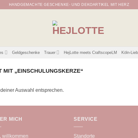
HANDGEMACHTE GESCHENKE- UND DEKOARTIKEL MIT HERZ
es
Geldgeschenke
Trauer
HejLotte meets CraftscopeLM
Köln-Lie
 MIT „EINSCHULUNGSKERZE“
 deiner Auswahl entsprechen.
ER MICH
SERVICE
, willkommen
Standorte