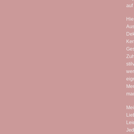
auf
Hie
Aus
Dek
Ker
Ges
Zuh
sti
wer
eig
Men
ma
Mei
Lie
Lei
Jed