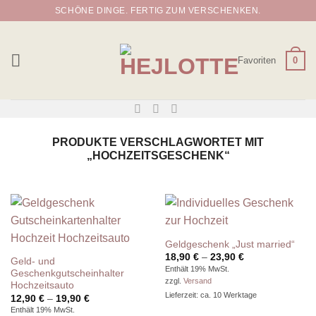
Zum
SCHÖNE DINGE. FERTIG ZUM VERSCHENKEN.
Inhalt
springen
Favoriten
0
PRODUKTE VERSCHLAGWORTET MIT
„HOCHZEITSGESCHENK“
Geldgeschenk „Just married“
Preisspanne:
18,90
€
–
23,90
€
Geld- und
18,90 €
Enthält 19% MwSt.
Geschenkgutscheinhalter
bis
zzgl.
Versand
23,90 €
Hochzeitsauto
Lieferzeit: ca. 10 Werktage
Preisspanne:
12,90
€
–
19,90
€
12,90 €
Enthält 19% MwSt.