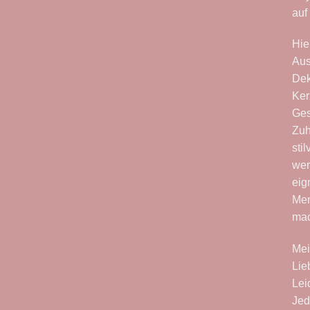
auf
Hie
Aus
Dek
Ker
Ges
Zuh
sti
wer
eig
Men
ma
Mei
Lie
Lei
Jed