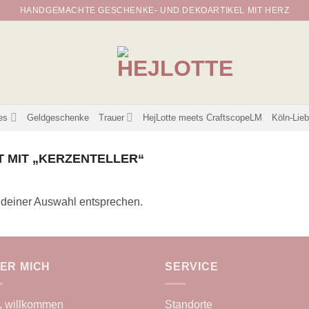
HANDGEMACHTE GESCHENKE- UND DEKOARTIKEL MIT HERZ
es
Geldgeschenke
Trauer
HejLotte meets CraftscopeLM
Köln-Lie
MIT „KERZENTELLER“
 deiner Auswahl entsprechen.
ER MICH
SERVICE
, willkommen
Standorte