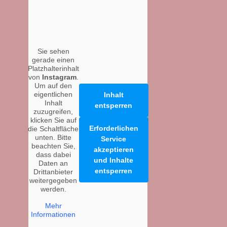
Sie sehen
gerade einen
Platzhalterinhalt
von
Instagram
.
Um auf den
eigentlichen
Inhalt
Inhalt
entsperren
zuzugreifen,
klicken Sie auf
Erforderlichen
die Schaltfläche
unten. Bitte
Service
beachten Sie,
akzeptieren
dass dabei
und Inhalte
Daten an
entsperren
Drittanbieter
weitergegeben
werden.
Mehr
Informationen