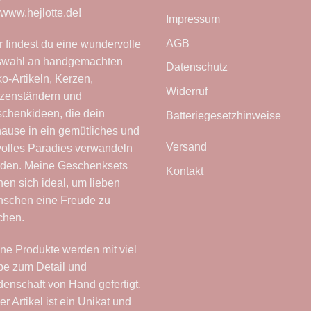
www.hejlotte.de
!
Impressum
AGB
r findest du eine wundervolle
wahl an handgemachten
Datenschutz
o-Artikeln, Kerzen,
Widerruf
zenständern und
chenkideen, die dein
Batteriegesetzhinweise
ause in ein gemütliches und
Versand
lvolles Paradies verwandeln
den. Meine Geschenksets
Kontakt
nen sich ideal, um lieben
schen eine Freude zu
chen.
ne Produkte werden mit viel
be zum Detail und
denschaft von Hand gefertigt.
er Artikel ist ein Unikat und