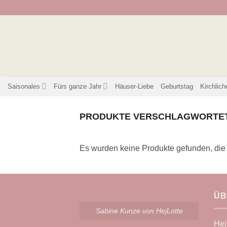
Zum
Inhalt
springen
Saisonales
Fürs ganze Jahr
Häuser-Liebe
Geburtstag
Kirchlich
PRODUKTE VERSCHLAGWORTET 
Es wurden keine Produkte gefunden, die
ÜB
Sabine Kunze von HejLotte
Hej