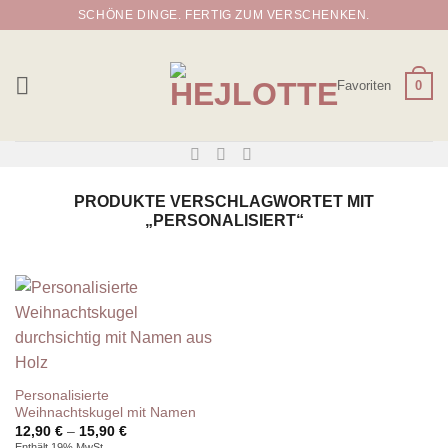
Zum
SCHÖNE DINGE. FERTIG ZUM VERSCHENKEN.
Inhalt
springen
Favoriten
0
PRODUKTE VERSCHLAGWORTET MIT
„PERSONALISIERT“
Personalisierte
Weihnachtskugel mit Namen
Preisspanne:
12,90
€
–
15,90
€
12,90 €
Enthält 19% MwSt.