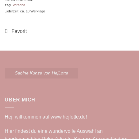
bis
zzgl.
Versand
15,90 €
Lieferzeit: ca. 10 Werktage
Sabine Kunze von HejLotte
ÜBER MICH
Hej, willkommen auf
www.hejlotte.de
!
Hier findest du eine wundervolle Auswahl an
handgemachten Deko-Artikeln, Kerzen, Kerzenständern