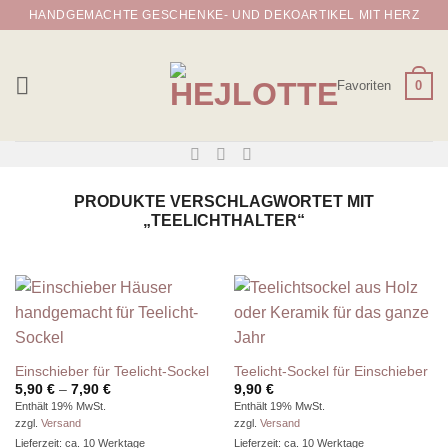
Zum
HANDGEMACHTE GESCHENKE- UND DEKOARTIKEL MIT HERZ
Inhalt
springen
Favoriten
0
PRODUKTE VERSCHLAGWORTET MIT
„TEELICHTHALTER“
Einschieber für Teelicht-Sockel
Teelicht-Sockel für Einschieber
Preisspanne:
5,90
€
–
7,90
€
9,90
€
5,90 €
Enthält 19% MwSt.
Enthält 19% MwSt.
bis
zzgl.
Versand
zzgl.
Versand
7,90 €
Lieferzeit: ca. 10 Werktage
Lieferzeit: ca. 10 Werktage