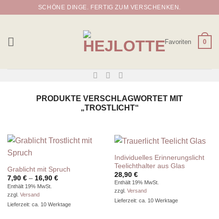
Zum
SCHÖNE DINGE. FERTIG ZUM VERSCHENKEN.
Inhalt
springen
Favoriten
0
PRODUKTE VERSCHLAGWORTET MIT
„TROSTLICHT“
Individuelles Erinnerungslicht
Teelichthalter aus Glas
Grablicht mit Spruch
28,90
€
Preisspanne:
7,90
€
–
16,90
€
Enthält 19% MwSt.
7,90 €
Enthält 19% MwSt.
bis
zzgl.
Versand
zzgl.
Versand
16,90 €
Lieferzeit: ca. 10 Werktage
Lieferzeit: ca. 10 Werktage