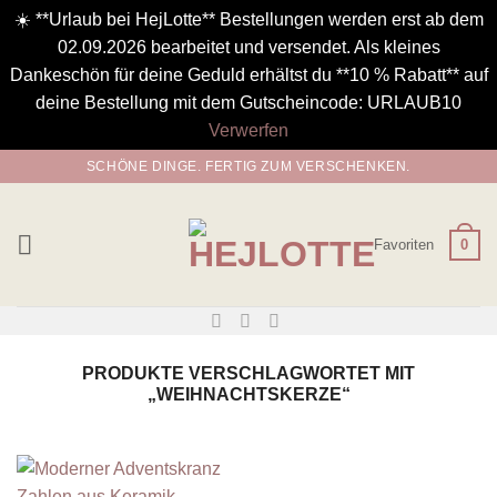
☀️ **Urlaub bei HejLotte** Bestellungen werden erst ab dem
02.09.2026 bearbeitet und versendet. Als kleines
Dankeschön für deine Geduld erhältst du **10 % Rabatt** auf
deine Bestellung mit dem Gutscheincode: URLAUB10
Verwerfen
Zum
SCHÖNE DINGE. FERTIG ZUM VERSCHENKEN.
Inhalt
springen
Favoriten
0
PRODUKTE VERSCHLAGWORTET MIT
„WEIHNACHTSKERZE“