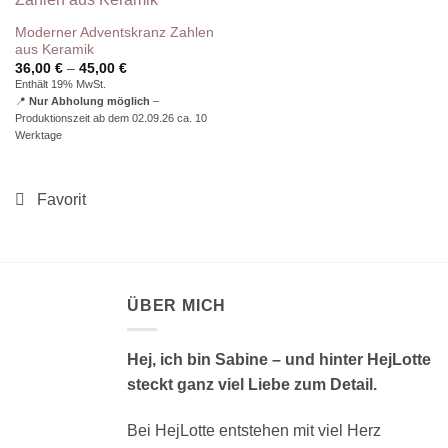
Moderner Adventskranz Zahlen
aus Keramik
Preisspanne:
36,00
€
–
45,00
€
36,00 €
Enthält 19% MwSt.
bis
📍
Nur Abholung möglich
–
45,00 €
Produktionszeit ab dem 02.09.26 ca. 10
Werktage
ÜBER MICH
Hej, ich bin Sabine – und hinter HejLotte
steckt ganz viel Liebe zum Detail.
Bei HejLotte entstehen mit viel Herz