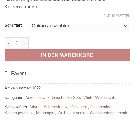
Kerzenständern.
ZURÜCKSETZEN
Schriftart
Advent-to-go Geschenkbox Menge
IN DEN WARENKORB
Artikelnummer:
1022
Kategorien:
Adventskranz
,
Geschenke-Sets
,
Winter/Weihnachten
Schlagwörter:
Advent
,
Adventskranz
,
Geschenk
,
Geschenkset
,
Kerzengeschenk
,
Mitbringsel
,
Weihnachtsdekol
,
Weihnachtsgeschenk