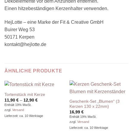
Dekoelemente vor dem Anzünden entfernen.
Einen hitzebeständigen Kerzenhalter verwenden.
HejLotte – eine Marke der Fit & Creative GmbH
Buirer Weg 53
50171 Kerpen
kontakt@hejlotte.de
ÄHNLICHE PRODUKTE
Tortenstück mit Kerze
Preisspanne:
11,90
€
–
12,90
€
Geschenk-Set „Blumen“ (3
11,90 €
Enthält 19% MwSt.
Kerzen 130 x 22mm)
bis
zzgl.
Versand
12,90 €
16,99
€
Lieferzeit: ca. 10 Werktage
Enthält 19% MwSt.
zzgl.
Versand
Lieferzeit: ca. 10 Werktage