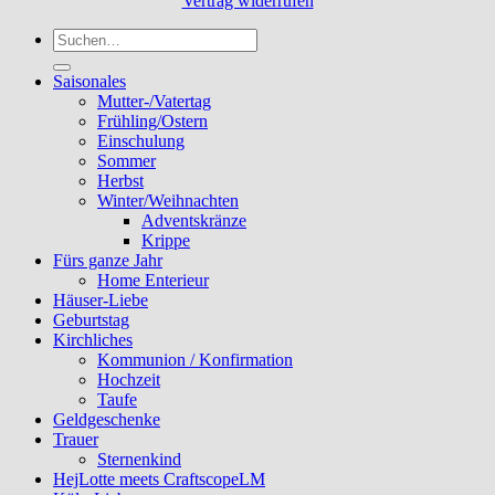
Vertrag widerrufen
Suchen
nach:
Saisonales
Mutter-/Vatertag
Frühling/Ostern
Einschulung
Sommer
Herbst
Winter/Weihnachten
Adventskränze
Krippe
Fürs ganze Jahr
Home Enterieur
Häuser-Liebe
Geburtstag
Kirchliches
Kommunion / Konfirmation
Hochzeit
Taufe
Geldgeschenke
Trauer
Sternenkind
HejLotte meets CraftscopeLM