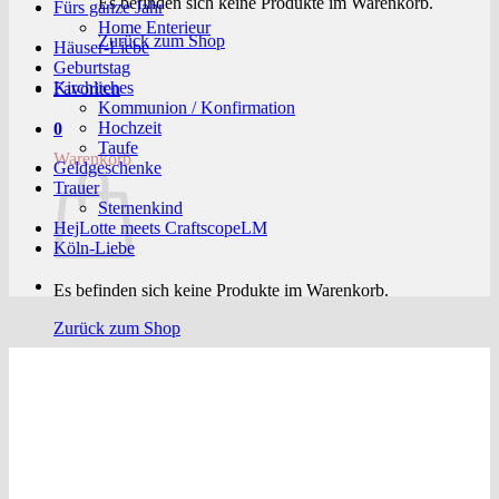
Es befinden sich keine Produkte im Warenkorb.
Fürs ganze Jahr
Home Enterieur
Zurück zum Shop
Häuser-Liebe
Geburtstag
Kirchliches
Favoriten
Kommunion / Konfirmation
Hochzeit
0
Taufe
Warenkorb
Geldgeschenke
Trauer
Sternenkind
HejLotte meets CraftscopeLM
Köln-Liebe
Es befinden sich keine Produkte im Warenkorb.
Zurück zum Shop