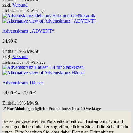
zzgl.
Versand
35,90 €
Lieferzeit: ca. 10 Werktage
Adventskranz „ADVENT“
24,90
€
Enthält 19% MwSt.
zzgl.
Versand
Lieferzeit: ca. 10 Werktage
Adventskranz Häuser
Preisspanne:
34,90
€
–
39,90
€
34,90 €
Enthält 19% MwSt.
bis
39,90 €
📍
Nur Abholung möglich
– Produktionszeit ca. 10 Werktage
Sie sehen gerade einen Platzhalterinhalt von
Instagram
. Um auf
den eigentlichen Inhalt zuzugreifen, klicken Sie auf die Schaltfläche
unten. Bitte beachten Sie, dass dabei Daten an Drittanbieter