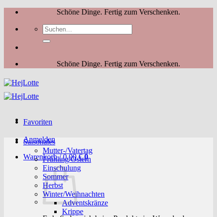
Zum
Schöne Dinge. Fertig zum Verschenken.
Inhalt
Suchen
springen
nach:
Schöne Dinge. Fertig zum Verschenken.
Favoriten
Anmelden
Saisonales
Mutter-/Vatertag
Warenkorb /
0,00
€
0
Frühling/Ostern
Einschulung
Sommer
Herbst
Winter/Weihnachten
Adventskränze
Krippe