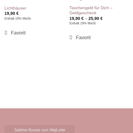
Taschengeld für Dich –
Lichthäuser
Geldgeschenk
19,90
€
Preisspanne:
19,90
€
–
25,90
€
Enthält 19% MwSt.
19,90 €
Enthält 19% MwSt.
bis
25,90 €
Sabine Kunze von HejLotte