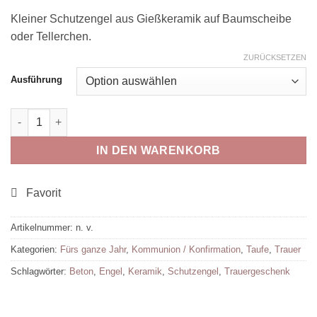
Kleiner Schutzengel aus Gießkeramik auf Baumscheibe
oder Tellerchen.
ZURÜCKSETZEN
Ausführung
Kleiner Schutzengel "Ich pass auf Dich auf!" Menge
IN DEN WARENKORB
Artikelnummer:
n. v.
Kategorien:
Fürs ganze Jahr
,
Kommunion / Konfirmation
,
Taufe
,
Trauer
Schlagwörter:
Beton
,
Engel
,
Keramik
,
Schutzengel
,
Trauergeschenk