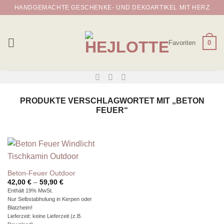
Zum
HANDGEMACHTE GESCHENKE- UND DEKOARTIKEL MIT HERZ
Inhalt
springen
Favoriten
0
PRODUKTE VERSCHLAGWORTET MIT „BETON
FEUER“
Beton-Feuer Outdoor
Preisspanne:
42,00
€
–
59,90
€
42,00 €
Enthält 19% MwSt.
bis
Nur Selbstabholung in Kerpen oder
59,90 €
Blatzheim!
Lieferzeit: keine Lieferzeit (z.B.