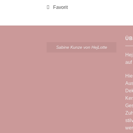
ÜB
Sabine Kunze von HejLotte
Hej
auf
Hie
Aus
Dek
Ker
Ges
Zuh
sti
wer