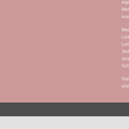
eig
Men
ma
Mei
Lie
Lei
Jed
str
Sch
Vie
wün