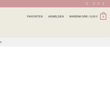
FAVORITEN
ANMELDEN
WARENKORB /
0,00
€
0
be