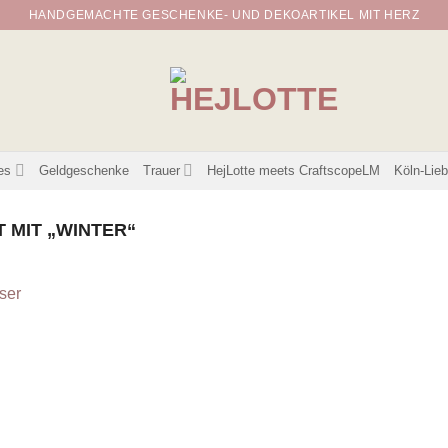
HANDGEMACHTE GESCHENKE- UND DEKOARTIKEL MIT HERZ
es
Geldgeschenke
Trauer
HejLotte meets CraftscopeLM
Köln-Lie
MIT „WINTER“