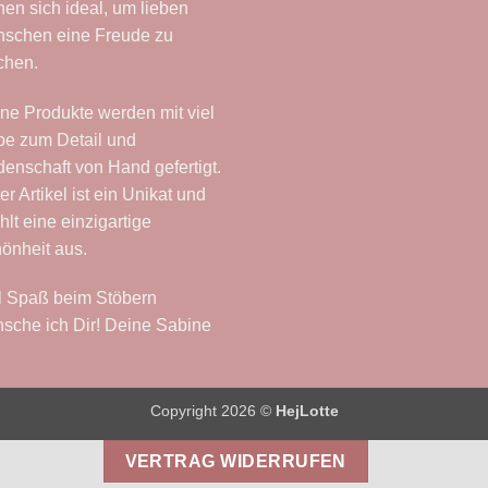
nen sich ideal, um lieben
schen eine Freude zu
chen.
ne Produkte werden mit viel
be zum Detail und
denschaft von Hand gefertigt.
er Artikel ist ein Unikat und
ahlt eine einzigartige
önheit aus.
l Spaß beim Stöbern
sche ich Dir! Deine Sabine
Copyright 2026 ©
HejLotte
VERTRAG WIDERRUFEN