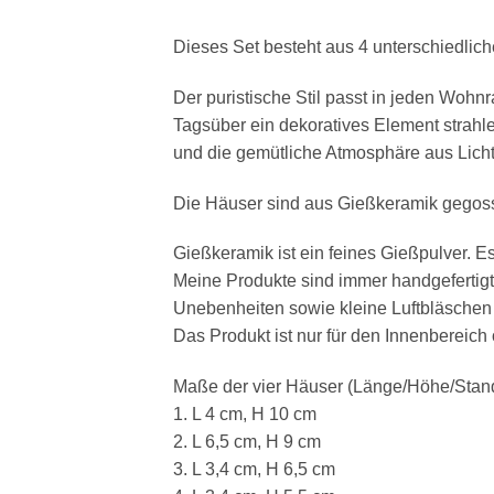
Dieses Set besteht aus 4 unterschiedlic
Der puristische Stil passt in jeden Woh
Tagsüber ein dekoratives Element strahl
und die gemütliche Atmosphäre aus Lich
Die Häuser sind aus Gießkeramik gegos
Gießkeramik ist ein feines Gießpulver. Es
Meine Produkte sind immer handgeferti
Unebenheiten sowie kleine Luftbläschen 
Das Produkt ist nur für den Innenbereic
Maße der vier Häuser (Länge/Höhe/Standb
1. L 4 cm, H 10 cm
2. L 6,5 cm, H 9 cm
3. L 3,4 cm, H 6,5 cm