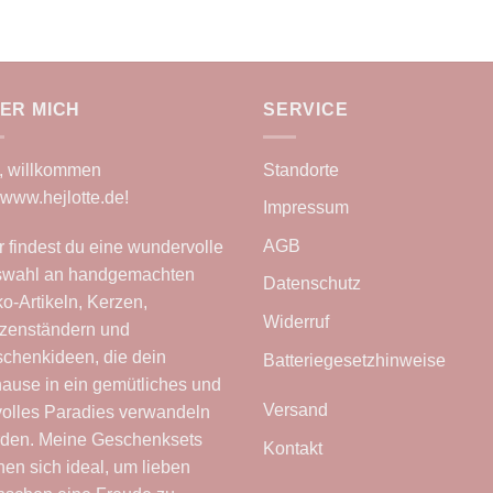
ER MICH
SERVICE
, willkommen
Standorte
www.hejlotte.de
!
Impressum
AGB
r findest du eine wundervolle
wahl an handgemachten
Datenschutz
o-Artikeln, Kerzen,
Widerruf
zenständern und
chenkideen, die dein
Batteriegesetzhinweise
ause in ein gemütliches und
Versand
lvolles Paradies verwandeln
den. Meine Geschenksets
Kontakt
nen sich ideal, um lieben