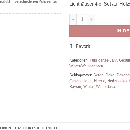
Produkt in verschiedenen Kulissen zu
Lichthäuser 4-er Set auf Holz
Lichthäuser Menge
IN D
Kategorien:
Fürs ganze Jahr
,
Gebur
Winter/Weihnachten
Schlagwörter:
Beton
,
Deko
,
Dekoha
Geschenkset
,
Herbst
,
Herbstdeko
,
Raysin
,
Winter
,
Winterdeko
IONEN
PRODUKTSICHERHEIT