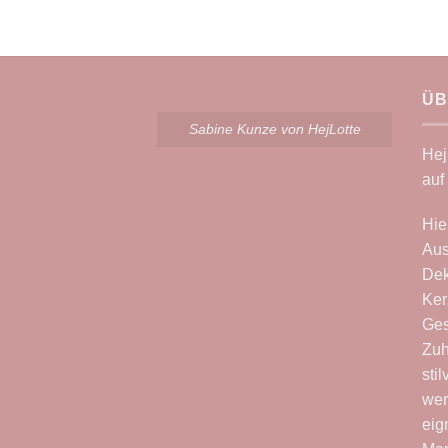
ÜB
Sabine Kunze von HejLotte
Hej
auf
Hie
Aus
Dek
Ker
Ges
Zuh
sti
wer
eig