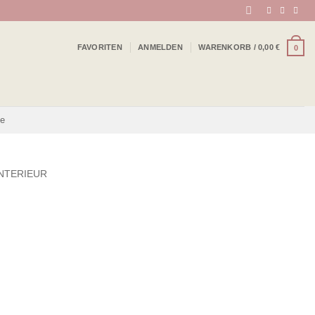
FAVORITEN
ANMELDEN
WARENKORB /
0,00
€
0
be
NTERIEUR