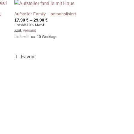
Aufsteller Family – personalisiert
s
Preisspanne:
17,90
€
–
29,90
€
17,90 €
Enthält 19% MwSt.
bis
zzgl.
Versand
29,90 €
Lieferzeit: ca. 10 Werktage
Kerzenständer Memor
Kartenhalter
19,90
€
Enthält 19% MwSt.
zzgl.
Versand
Lieferzeit: ca. 10 Werkta