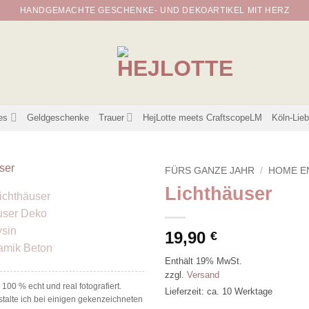
HANDGEMACHTE GESCHENKE- UND DEKOARTIKEL MIT HERZ
es
Geldgeschenke
Trauer
HejLotte meets CraftscopeLM
Köln-Lie
FÜRS GANZE JAHR
/
HOME E
Lichthäuser
19,90
€
Enthält 19% MwSt.
zzgl.
Versand
100 % echt und real fotografiert.
Lieferzeit: ca. 10 Werktage
talte ich bei einigen gekenzeichneten