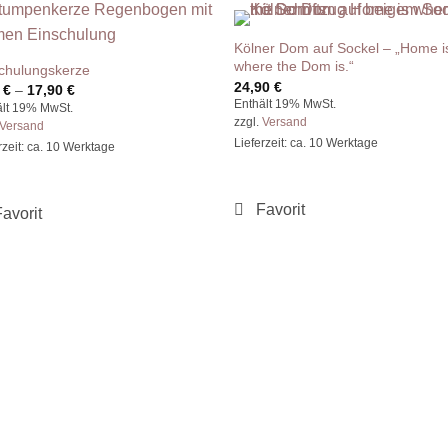
Kölner Dom auf Sockel – „Home i
where the Dom is.“
chulungskerze
24,90
€
Preisspanne:
0
€
–
17,90
€
9,90 €
Enthält 19% MwSt.
ält 19% MwSt.
bis
zzgl.
Versand
Versand
17,90 €
Lieferzeit: ca. 10 Werktage
rzeit: ca. 10 Werktage