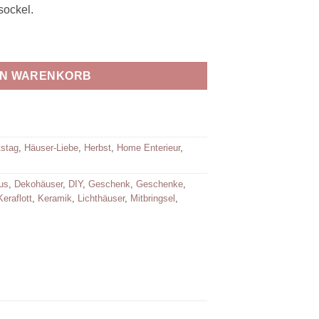
sockel.
EN WARENKORB
tstag
,
Häuser-Liebe
,
Herbst
,
Home Enterieur
,
us
,
Dekohäuser
,
DIY
,
Geschenk
,
Geschenke
,
Keraflott
,
Keramik
,
Lichthäuser
,
Mitbringsel
,