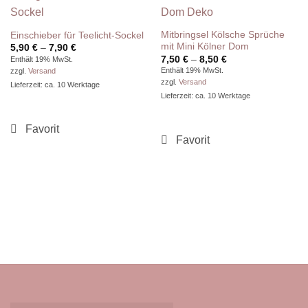
Mitbringsel Kölsche Sprüche
Einschieber für Teelicht-Sockel
mit Mini Kölner Dom
Preisspanne:
5,90
€
–
7,90
€
5,90 €
Preisspanne:
7,50
€
–
8,50
€
Enthält 19% MwSt.
bis
7,50 €
Enthält 19% MwSt.
zzgl.
Versand
7,90 €
bis
zzgl.
Versand
8,50 €
Lieferzeit: ca. 10 Werktage
Lieferzeit: ca. 10 Werktage