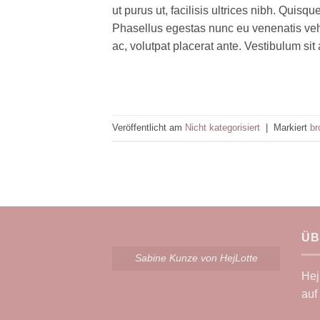
ut purus ut, facilisis ultrices nibh. Quis
Phasellus egestas nunc eu venenatis vehi
ac, volutpat placerat ante. Vestibulum sit
Veröffentlicht am
Nicht kategorisiert
|
Markiert
br
ÜB
Sabine Kunze von HejLotte
Hej
auf