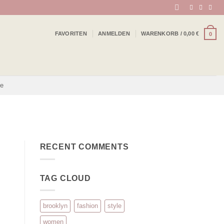
FAVORITEN
ANMELDEN
WARENKORB /
0,00
€
0
be
RECENT COMMENTS
TAG CLOUD
brooklyn
fashion
style
women