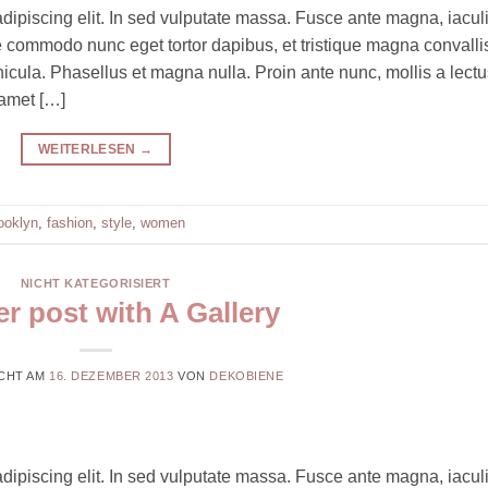
dipiscing elit. In sed vulputate massa. Fusce ante magna, iacul
que commodo nunc eget tortor dapibus, et tristique magna convalli
cula. Phasellus et magna nulla. Proin ante nunc, mollis a lectu
 amet […]
WEITERLESEN
→
ooklyn
,
fashion
,
style
,
women
NICHT KATEGORISIERT
r post with A Gallery
CHT AM
16. DEZEMBER 2013
VON
DEKOBIENE
dipiscing elit. In sed vulputate massa. Fusce ante magna, iacul