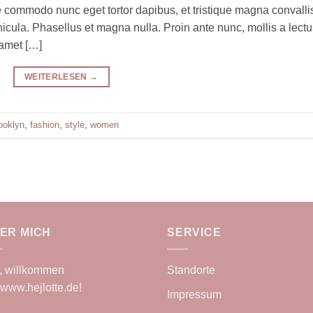
que commodo nunc eget tortor dapibus, et tristique magna convalli
cula. Phasellus et magna nulla. Proin ante nunc, mollis a lectu
 amet […]
WEITERLESEN
→
ooklyn
,
fashion
,
style
,
women
ER MICH
SERVICE
, willkommen
Standorte
www.hejlotte.de
!
Impressum