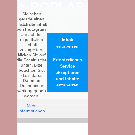
Sie sehen
gerade einen
Platzhalterinhalt
von
Instagram
.
Um auf den
eigentlichen
Inhalt
Inhalt
entsperren
zuzugreifen,
klicken Sie auf
Erforderlichen
die Schaltfläche
unten. Bitte
Service
beachten Sie,
akzeptieren
dass dabei
und Inhalte
Daten an
entsperren
Drittanbieter
weitergegeben
werden.
Mehr
Informationen