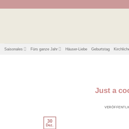
Zum
Inhalt
springen
Saisonales
Fürs ganze Jahr
Häuser-Liebe
Geburtstag
Kirchlich
Just a co
VERÖFFENTLI
30
Dez.