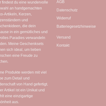
AGB
r findest du eine wundervolle
wahl an handgemachten
Datenschutz
o-Artikeln, Kerzen,
Widerruf
zenständern und
chenkideen, die dein
Batteriegesetzhinweise
ause in ein gemütliches und
Versand
lvolles Paradies verwandeln
den. Meine Geschenksets
Kontakt
nen sich ideal, um lieben
schen eine Freude zu
chen.
ne Produkte werden mit viel
be zum Detail und
denschaft von Hand gefertigt.
er Artikel ist ein Unikat und
ahlt eine einzigartige
önheit aus.