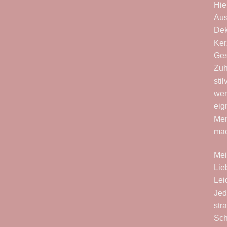
Hie
Aus
Dek
Ker
Ges
Zuh
sti
wer
eig
Men
ma
Mei
Lie
Lei
Jed
str
Sch