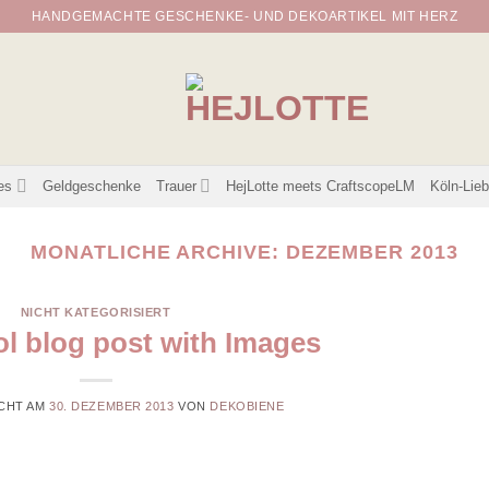
HANDGEMACHTE GESCHENKE- UND DEKOARTIKEL MIT HERZ
es
Geldgeschenke
Trauer
HejLotte meets CraftscopeLM
Köln-Lie
MONATLICHE ARCHIVE:
DEZEMBER 2013
NICHT KATEGORISIERT
ol blog post with Images
CHT AM
30. DEZEMBER 2013
VON
DEKOBIENE