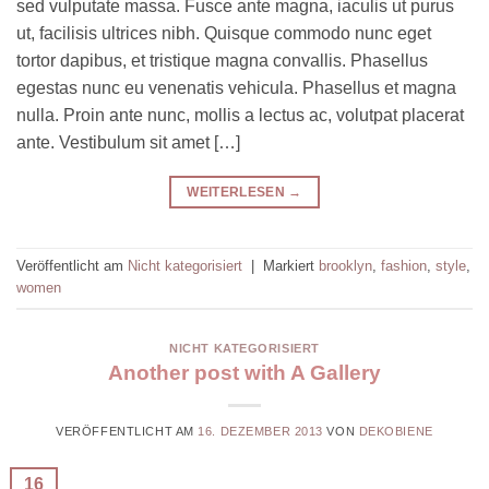
sed vulputate massa. Fusce ante magna, iaculis ut purus
ut, facilisis ultrices nibh. Quisque commodo nunc eget
tortor dapibus, et tristique magna convallis. Phasellus
egestas nunc eu venenatis vehicula. Phasellus et magna
nulla. Proin ante nunc, mollis a lectus ac, volutpat placerat
ante. Vestibulum sit amet […]
WEITERLESEN
→
Veröffentlicht am
Nicht kategorisiert
|
Markiert
brooklyn
,
fashion
,
style
,
women
NICHT KATEGORISIERT
Another post with A Gallery
VERÖFFENTLICHT AM
16. DEZEMBER 2013
VON
DEKOBIENE
16