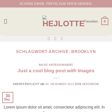
Zum
SCHÖNE DINGE. FERTIG ZUM VERSCHENKEN.
Inhalt
springen
Favoriten
0
SCHLAGWORT-ARCHIVE:
BROOKLYN
NICHT KATEGORISIERT
Just a cool blog post with Images
VERÖFFENTLICHT AM
30. DEZEMBER 2013
VON
DEKOBIENE
30
Dez.
Lorem ipsum dolor sit amet, consectetur adipiscing elit. In